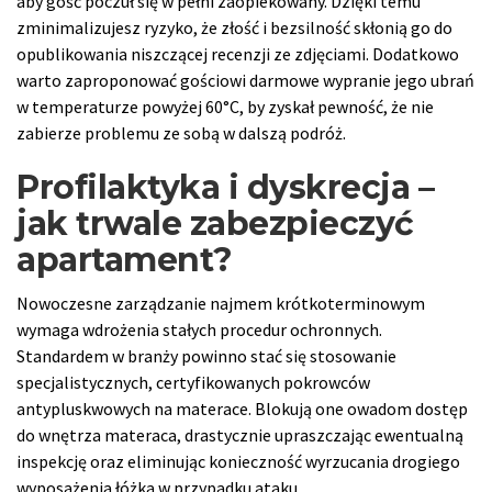
aby gość poczuł się w pełni zaopiekowany. Dzięki temu
zminimalizujesz ryzyko, że złość i bezsilność skłonią go do
opublikowania niszczącej recenzji ze zdjęciami. Dodatkowo
warto zaproponować gościowi darmowe wypranie jego ubrań
w temperaturze powyżej 60°C, by zyskał pewność, że nie
zabierze problemu ze sobą w dalszą podróż.
Profilaktyka i dyskrecja –
jak trwale zabezpieczyć
apartament?
Nowoczesne zarządzanie najmem krótkoterminowym
wymaga wdrożenia stałych procedur ochronnych.
Standardem w branży powinno stać się stosowanie
specjalistycznych, certyfikowanych pokrowców
antypluskwowych na materace. Blokują one owadom dostęp
do wnętrza materaca, drastycznie upraszczając ewentualną
inspekcję oraz eliminując konieczność wyrzucania drogiego
wyposażenia łóżka w przypadku ataku.