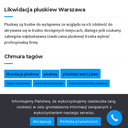
Likwidacja pluskiew Warszawa
Pluskwy są trudne do wytępienia ze względu na ich zdolność do
ukrywania się w trudno dostępnych miejscach, dlatego jeśli szukamy
zabiegów odpluskwiania (zwalczania pluskiew) trzeba wybrać
profesjonalną firmę
Chmura tagów
pluskwy warszawa
likwidacja pluskiew
pluskwy
tępienie pluskiew
wymrażanie pluskiew
zwalczanie pluskwy domowej
Informujemy Państwa, że wykorzystujemy ciasteczka (ang.
cookies) w celu gromadzenia informacji związanych z
© 2024 TanieOdpluskwianie.pl – skuteczne zwalczanie i wymrażanie
wykorzystaniem naszego serwisu.
pluskiew w Warszawie
Akceptuję
Polityka prywatności
Odpluskwianie Warszawa - BLOG