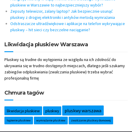
pluskiew w Warszawie to najbezpieczniejszy wybór?
Zepsuty telewizor, zalany laptop? Jak bezpiecznie usunąć
pluskwy z drogiej elektroniki i antyków metodą wymrażania
Odstraszacze ultradźwiękowe i aplikacje na telefon wykrywające
pluskwy – hit sieci czy bezczelne naciąganie?
Likwidacja pluskiew Warszawa
Pluskwy są trudne do wytępienia ze względu na ich zdolność do
ukrywania się w trudno dostępnych miejscach, dlatego jeśli szukamy
zabiegów odpluskwiania (zwalczania pluskiew) trzeba wybrać
profesjonalną firmę
Chmura tagów
pluskwy warszawa
likwidacja pluskiew
pluskwy
tępienie pluskiew
wymrażanie pluskiew
zwalczanie pluskwy domowej