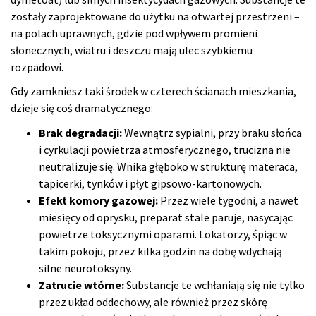
zostały zaprojektowane do użytku na otwartej przestrzeni –
na polach uprawnych, gdzie pod wpływem promieni
słonecznych, wiatru i deszczu mają ulec szybkiemu
rozpadowi.
Gdy zamkniesz taki środek w czterech ścianach mieszkania,
dzieje się coś dramatycznego:
Brak degradacji:
Wewnątrz sypialni, przy braku słońca
i cyrkulacji powietrza atmosferycznego, trucizna nie
neutralizuje się. Wnika głęboko w strukturę materaca,
tapicerki, tynków i płyt gipsowo-kartonowych.
Efekt komory gazowej:
Przez wiele tygodni, a nawet
miesięcy od oprysku, preparat stale paruje, nasycając
powietrze toksycznymi oparami. Lokatorzy, śpiąc w
takim pokoju, przez kilka godzin na dobę wdychają
silne neurotoksyny.
Zatrucie wtórne:
Substancje te wchłaniają się nie tylko
przez układ oddechowy, ale również przez skórę