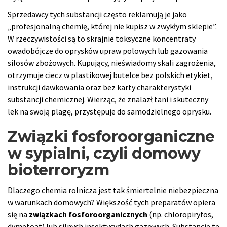
Sprzedawcy tych substancji często reklamują je jako
„profesjonalną chemię, której nie kupisz w zwykłym sklepie”.
W rzeczywistości są to skrajnie toksyczne koncentraty
owadobójcze do oprysków upraw polowych lub gazowania
silosów zbożowych. Kupujący, nieświadomy skali zagrożenia,
otrzymuje ciecz w plastikowej butelce bez polskich etykiet,
instrukcji dawkowania oraz bez karty charakterystyki
substancji chemicznej. Wierząc, że znalazł tani i skuteczny
lek na swoją plagę, przystępuje do samodzielnego oprysku.
Związki fosforoorganiczne
w sypialni, czyli domowy
bioterroryzm
Dlaczego chemia rolnicza jest tak śmiertelnie niebezpieczna
w warunkach domowych? Większość tych preparatów opiera
się na
związkach fosforoorganicznych
(np. chloropiryfos,
dymetoat) lub silnych insektycydach gazowych. Substancje te