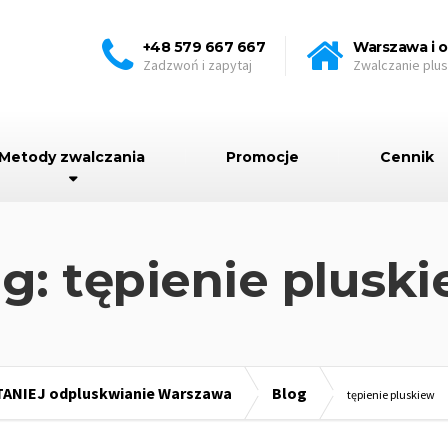
+48 579 667 667
Warszawa i o
Zadzwoń i zapytaj
Zwalczanie plu
Metody zwalczania
Promocje
Cennik
g: tępienie plusk
TANIEJ odpluskwianie Warszawa
Blog
tępienie pluskiew