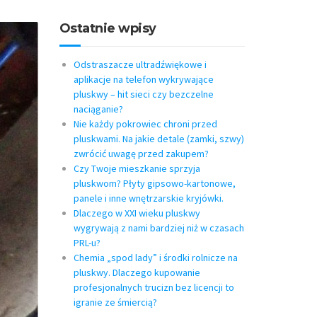
Ostatnie wpisy
Odstraszacze ultradźwiękowe i
aplikacje na telefon wykrywające
pluskwy – hit sieci czy bezczelne
naciąganie?
Nie każdy pokrowiec chroni przed
pluskwami. Na jakie detale (zamki, szwy)
zwrócić uwagę przed zakupem?
Czy Twoje mieszkanie sprzyja
pluskwom? Płyty gipsowo-kartonowe,
panele i inne wnętrzarskie kryjówki.
Dlaczego w XXI wieku pluskwy
wygrywają z nami bardziej niż w czasach
PRL-u?
Chemia „spod lady” i środki rolnicze na
pluskwy. Dlaczego kupowanie
profesjonalnych trucizn bez licencji to
igranie ze śmiercią?