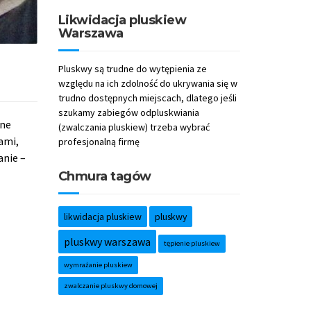
Likwidacja pluskiew
Warszawa
Pluskwy są trudne do wytępienia ze
względu na ich zdolność do ukrywania się w
trudno dostępnych miejscach, dlatego jeśli
szukamy zabiegów odpluskwiania
jne
(zwalczania pluskiew) trzeba wybrać
ami,
profesjonalną firmę
anie –
Chmura tagów
likwidacja pluskiew
pluskwy
pluskwy warszawa
tępienie pluskiew
wymrażanie pluskiew
zwalczanie pluskwy domowej