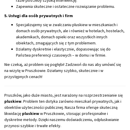
razie potrzeby szybką interwencję.
Zapewnia skuteczne i ostateczne rozwiązanie problemu.
5. Usługi dla osób prywatnych i firm
Specjalizujemy się w zwalczaniu pluskiew w mieszkaniach i
domach osób prywatnych, ale i również w hotelach, hostelach,
akademikach, domach opieki oraz wszystkich innych
obiektach, zmagających się z tym problemem.
Działamy dyskretnie i elastycznie, dopasowując się do
Państwa preferencji czasowych – w domu i w firmie.
Nie czekaj, aż problem się pogłębi! Zadzwoń do nas aby umówić się
na wizytę w Pruszkowie. Działamy szybko, skutecznie i w
przystępnych cenach!
Pruszków, jako duże miasto, jest narażony na rozprzestrzenianie się
pluskiew
. P
roblem ten dotyka zarówno mieszkań prywatnych, jak i
obiektów użyteczności publicznej. Nasza firma oferuje skuteczną
likwidację
pluskiew
w Pruszkowie, stosując profesjonalne i
dyskretne metody.
Dzięki naszemu doświadczeniu, odpluskwianie
przynosi szybkie i trwałe efekty.