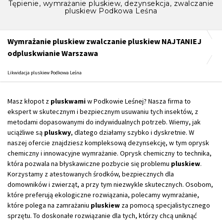
Tępienie, wymrażanie pluskiew, dezynsekcja, zwalczanie
pluskiew Podkowa Leśna
Wymrażanie pluskiew zwalczanie pluskiew NAJTANIEJ
odpluskwianie Warszawa
Likwidacja pluskiew Podkowa Leśna
Masz kłopot z
pluskwami
w Podkowie Leśnej? Nasza firma to
ekspert w skutecznym i bezpiecznym usuwaniu tych insektów, z
metodami dopasowanymi do indywidualnych potrzeb. Wiemy, jak
uciążliwe są
pluskwy
, dlatego działamy szybko i dyskretnie. W
naszej ofercie znajdziesz kompleksową dezynsekcję, w tym oprysk
chemiczny i innowacyjne wymrażanie. Oprysk chemiczny to technika,
która pozwala na błyskawiczne pozbycie się problemu
pluskiew
.
Korzystamy z atestowanych środków, bezpiecznych dla
domowników i zwierząt, a przy tym niezwykle skutecznych. Osobom,
które preferują ekologiczne rozwiązania, polecamy wymrażanie,
które polega na zamrażaniu
pluskiew
za pomocą specjalistycznego
sprzętu. To doskonałe rozwiązanie dla tych, którzy chcą uniknąć