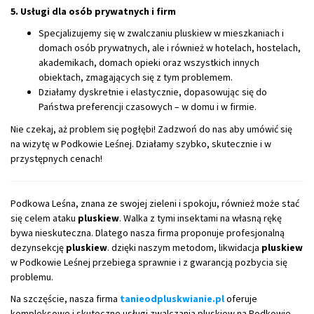
5. Usługi dla osób prywatnych i firm
Specjalizujemy się w zwalczaniu pluskiew w mieszkaniach i
domach osób prywatnych, ale i również w hotelach, hostelach,
akademikach, domach opieki oraz wszystkich innych
obiektach, zmagających się z tym problemem.
Działamy dyskretnie i elastycznie, dopasowując się do
Państwa preferencji czasowych – w domu i w firmie.
Nie czekaj, aż problem się pogłębi! Zadzwoń do nas aby umówić się
na wizytę w Podkowie Leśnej. Działamy szybko, skutecznie i w
przystępnych cenach!
Podkowa Leśna, znana ze swojej zieleni i spokoju, również może stać
się celem ataku
pluskiew
. Walka z tymi insektami na własną rękę
bywa nieskuteczna. Dlatego nasza firma proponuje profesjonalną
dezynsekcję
pluskiew
. dzięki naszym metodom, likwidacja
pluskiew
w Podkowie Leśnej przebiega sprawnie i z gwarancją pozbycia się
problemu.
Na szczęście, nasza firma
tanieodpluskwianie.pl
oferuje
kompleksowe i skuteczne usługi zwalczania pluskiew na Podkowie