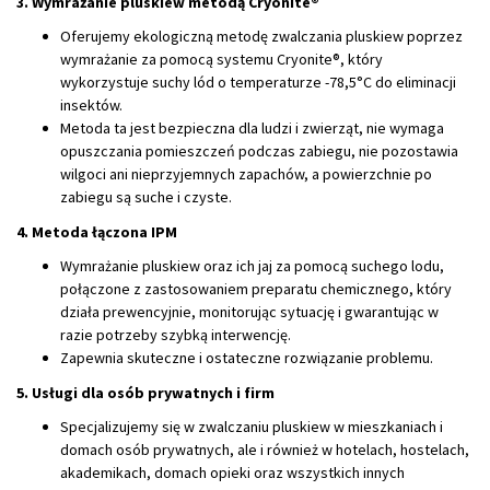
3. Wymrażanie pluskiew metodą Cryonite®
Oferujemy ekologiczną metodę zwalczania pluskiew poprzez
wymrażanie za pomocą systemu Cryonite®, który
wykorzystuje suchy lód o temperaturze -78,5°C do eliminacji
insektów.
Metoda ta jest bezpieczna dla ludzi i zwierząt, nie wymaga
opuszczania pomieszczeń podczas zabiegu, nie pozostawia
wilgoci ani nieprzyjemnych zapachów, a powierzchnie po
zabiegu są suche i czyste.
4. Metoda łączona IPM
Wymrażanie pluskiew oraz ich jaj za pomocą suchego lodu,
połączone z zastosowaniem preparatu chemicznego, który
działa prewencyjnie, monitorując sytuację i gwarantując w
razie potrzeby szybką interwencję.
Zapewnia skuteczne i ostateczne rozwiązanie problemu.
5. Usługi dla osób prywatnych i firm
Specjalizujemy się w zwalczaniu pluskiew w mieszkaniach i
domach osób prywatnych, ale i również w hotelach, hostelach,
akademikach, domach opieki oraz wszystkich innych