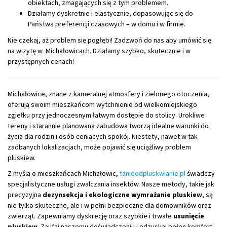
obiektach, zmagających się z tym problemem.
Działamy dyskretnie i elastycznie, dopasowując się do
Państwa preferencji czasowych – w domu i w firmie.
Nie czekaj, aż problem się pogłębi! Zadzwoń do nas aby umówić się
na wizytę w Michałowicach. Działamy szybko, skutecznie i w
przystępnych cenach!
Michałowice, znane z kameralnej atmosfery i zielonego otoczenia,
oferują swoim mieszkańcom wytchnienie od wielkomiejskiego
zgiełku przy jednoczesnym łatwym dostępie do stolicy. Urokliwe
tereny i starannie planowana zabudowa tworzą idealne warunki do
życia dla rodzin i osób ceniących spokój. Niestety, nawet w tak
zadbanych lokalizacjach, może pojawić się uciążliwy problem
pluskiew.
Z myślą o mieszkańcach Michałowic,
tanieodpluskwianie.pl
świadczy
specjalistyczne usługi zwalczania insektów. Nasze metody, takie jak
precyzyjna
dezynsekcja i ekologiczne wymrażanie pluskiew
, są
nie tylko skuteczne, ale i w pełni bezpieczne dla domowników oraz
zwierząt. Zapewniamy dyskrecję oraz szybkie i trwałe
usunięcie
pluskiew
. Zaufaj naszemu doświadczeniu i odzyskaj pełen komfort