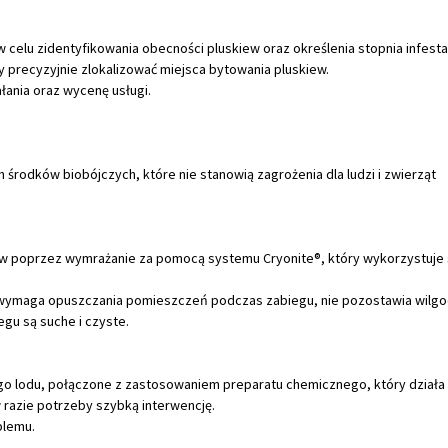
elu zidentyfikowania obecności pluskiew oraz określenia stopnia infestac
precyzyjnie zlokalizować miejsca bytowania pluskiew.
łania oraz wycenę usługi.
rodków biobójczych, które nie stanowią zagrożenia dla ludzi i zwierząt
ew poprzez wymrażanie za pomocą systemu Cryonite®, który wykorzystuje
ie wymaga opuszczania pomieszczeń podczas zabiegu, nie pozostawia wilgoc
gu są suche i czyste.
go lodu, połączone z zastosowaniem preparatu chemicznego, który działa
w razie potrzeby szybką interwencję.
blemu.