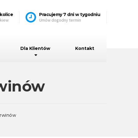
kolice
Pracujemy 7 dni w tygodniu
skiew
Umów dogodny termin
Dla Klientów
Kontakt
rwinów
Brwinów