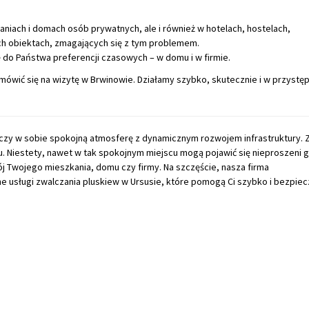
aniach i domach osób prywatnych, ale i również w hotelach, hostelach,
ch obiektach, zmagających się z tym problemem.
ę do Państwa preferencji czasowych – w domu i w firmie.
umówić się na wizytę w Brwinowie. Działamy szybko, skutecznie i w przystę
czy w sobie spokojną atmosferę z dynamicznym rozwojem infrastruktury. 
u. Niestety, nawet w tak spokojnym miejscu mogą pojawić się nieproszeni g
ój Twojego mieszkania, domu czy firmy. Na szczęście, nasza firma
 usługi zwalczania pluskiew w Ursusie, które pomogą Ci szybko i bezpiec