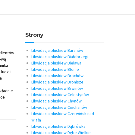
Strony
Likwidacja pluskiew Baranów
lientów.
Likwidacja pluskiew Białobrzegi
sową
Likwidacja pluskiew Bielawa
hnika
Likwidacja pluskiew Błonie
ludzi i
Likwidacja pluskiew Brochów
a
Likwidacja pluskiew Bronisze
e
Likwidacja pluskiew Brwinów
kładnie
Likwidacja pluskiew Celestynów
ące
Likwidacja pluskiew Chynów
Likwidacja pluskiew Ciechanów
Likwidacja pluskiew Czerwińsk nad
Wisłą
Likwidacja pluskiew Dąbrówka
Likwidacja pluskiew Dębe Wielkie