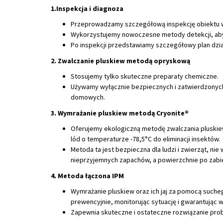
1.Inspekcja i diagnoza
Przeprowadzamy szczegółową inspekcję obiektu w c
Wykorzystujemy nowoczesne metody detekcji, aby 
Po inspekcji przedstawiamy szczegółowy plan dzia
2. Zwalczanie pluskiew metodą opryskową
Stosujemy tylko skuteczne preparaty chemiczne.
Używamy wyłącznie bezpiecznych i zatwierdzonych ś
domowych.
3. Wymrażanie pluskiew metodą Cryonite®
Oferujemy ekologiczną metodę zwalczania pluski
lód o temperaturze -78,5°C do eliminacji insektów.
Metoda ta jest bezpieczna dla ludzi i zwierząt, n
nieprzyjemnych zapachów, a powierzchnie po zabie
4. Metoda łączona IPM
Wymrażanie pluskiew oraz ich jaj za pomocą suche
prewencyjnie, monitorując sytuację i gwarantując 
Zapewnia skuteczne i ostateczne rozwiązanie pro