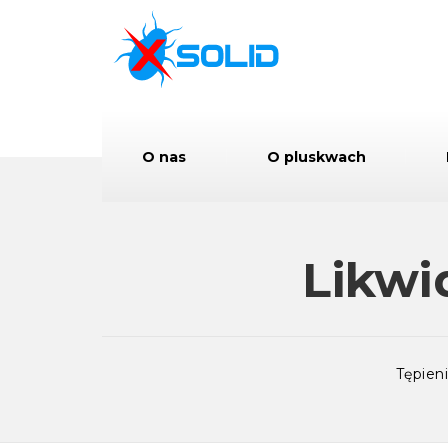
O nas
O pluskwach
Likwi
Tępien