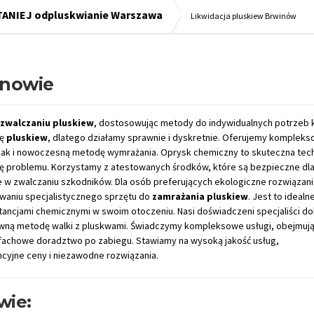
TANIEJ odpluskwianie Warszawa
Likwidacja pluskiew Brwinów
inowie
zwalczaniu pluskiew
, dostosowując metody do indywidualnych potrzeb k
ię
pluskiew
, dlatego działamy sprawnie i dyskretnie. Oferujemy komplek
jak i nowoczesną metodę wymrażania. Oprysk chemiczny to skuteczna tec
ię problemu. Korzystamy z atestowanych środków, które są bezpieczne dla 
w zwalczaniu szkodników. Dla osób preferujących ekologiczne rozwiązani
waniu specjalistycznego sprzętu do
zamrażania pluskiew
. Jest to idealn
stancjami chemicznymi w swoim otoczeniu. Nasi doświadczeni specjaliści do
tywną metodę walki z pluskwami. Świadczymy kompleksowe usługi, obejmuj
 fachowe doradztwo po zabiegu. Stawiamy na wysoką jakość usług,
ncyjne ceny i niezawodne rozwiązania.
wie: