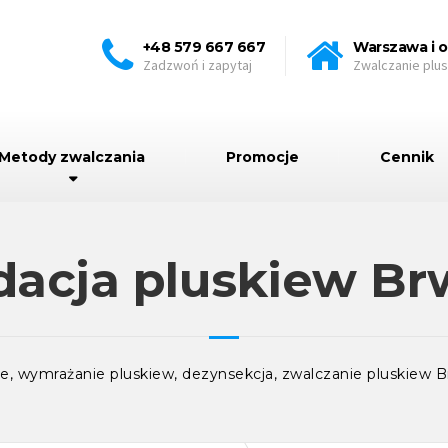
+48 579 667 667
Warszawa i o
Zadzwoń i zapytaj
Zwalczanie plu
Metody zwalczania
Promocje
Cennik
dacja pluskiew B
ie, wymrażanie pluskiew, dezynsekcja, zwalczanie pluskiew 