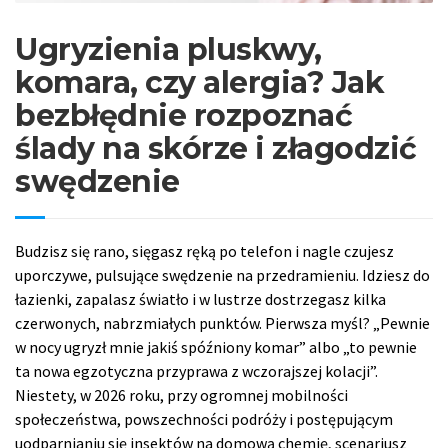
Ugryzienia pluskwy,
komara, czy alergia? Jak
bezbłędnie rozpoznać
ślady na skórze i złagodzić
swędzenie
Budzisz się rano, sięgasz ręką po telefon i nagle czujesz
uporczywe, pulsujące swędzenie na przedramieniu. Idziesz do
łazienki, zapalasz światło i w lustrze dostrzegasz kilka
czerwonych, nabrzmiałych punktów. Pierwsza myśl? „Pewnie
w nocy ugryzł mnie jakiś spóźniony komar” albo „to pewnie
ta nowa egzotyczna przyprawa z wczorajszej kolacji”.
Niestety, w 2026 roku, przy ogromnej mobilności
społeczeństwa, powszechności podróży i postępującym
uodparnianiu się insektów na domową chemię, scenariusz