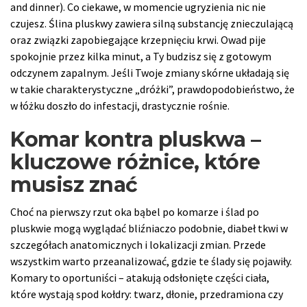
and dinner). Co ciekawe, w momencie ugryzienia nic nie
czujesz. Ślina pluskwy zawiera silną substancję znieczulającą
oraz związki zapobiegające krzepnięciu krwi. Owad pije
spokojnie przez kilka minut, a Ty budzisz się z gotowym
odczynem zapalnym. Jeśli Twoje zmiany skórne układają się
w takie charakterystyczne „dróżki”, prawdopodobieństwo, że
w łóżku doszło do infestacji, drastycznie rośnie.
Komar kontra pluskwa –
kluczowe różnice, które
musisz znać
Choć na pierwszy rzut oka bąbel po komarze i ślad po
pluskwie mogą wyglądać bliźniaczo podobnie, diabeł tkwi w
szczegółach anatomicznych i lokalizacji zmian. Przede
wszystkim warto przeanalizować, gdzie te ślady się pojawiły.
Komary to oportuniści – atakują odsłonięte części ciała,
które wystają spod kołdry: twarz, dłonie, przedramiona czy