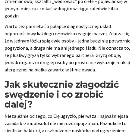
zmieniać swój kształt i „wędrować” po ciele – pojawiać się w
jednym miejscu i znikać w drugim w ciągu zaledwie kilku
godzin.
Warto też pamiętać o pułapce diagnostycznej: układ
odpornościowy każdego człowieka reaguje inaczej. Zdarza się,
że w jednym łóżku śpią dwie osoby – jedna budzi się potwornie
pogryziona, a druga nie ma ani jednego śladu. Nie oznacza to,
że pluskwy gryzą tylko wybranego partnera. Gryzą oboje,
jednak organizm drugiej osoby po prostu nie wykazuje reakcji
alergicznej na białka zawarte w ślinie owada.
Jak skutecznie złagodzić
swędzenie i co zrobić
dalej?
Niezależnie od tego, co Cię ugryzło, pierwsza i najważniejsza
zasada brzmi: absolutnie nie rozdrapuj zmian. Paznokcie to
siedlisko bakterii, a uszkodzenie naskórka nad ugryzieniem