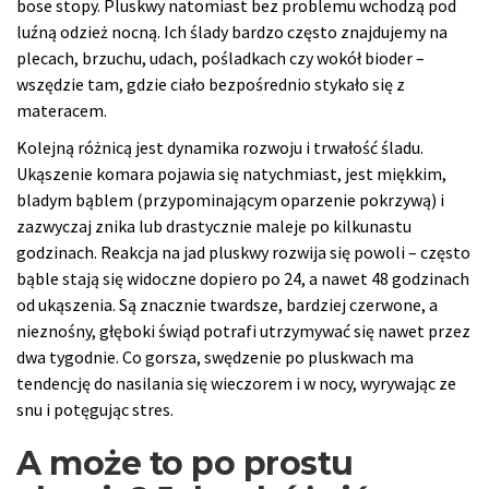
bose stopy. Pluskwy natomiast bez problemu wchodzą pod
luźną odzież nocną. Ich ślady bardzo często znajdujemy na
plecach, brzuchu, udach, pośladkach czy wokół bioder –
wszędzie tam, gdzie ciało bezpośrednio stykało się z
materacem.
Kolejną różnicą jest dynamika rozwoju i trwałość śladu.
Ukąszenie komara pojawia się natychmiast, jest miękkim,
bladym bąblem (przypominającym oparzenie pokrzywą) i
zazwyczaj znika lub drastycznie maleje po kilkunastu
godzinach. Reakcja na jad pluskwy rozwija się powoli – często
bąble stają się widoczne dopiero po 24, a nawet 48 godzinach
od ukąszenia. Są znacznie twardsze, bardziej czerwone, a
nieznośny, głęboki świąd potrafi utrzymywać się nawet przez
dwa tygodnie. Co gorsza, swędzenie po pluskwach ma
tendencję do nasilania się wieczorem i w nocy, wyrywając ze
snu i potęgując stres.
A może to po prostu