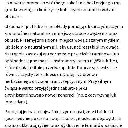
to otwarta brama do wtórnego zakażenia bakteryjnego (np.
gronkowcem), co kończy się bolesnymi ranami i trwałymi
bliznami.
Chłodna kąpiel lub zimne okłady pomogą obkurczyć naczynia
krwionośne i naturalnie zmniejszą uczucie swędzenia oraz
obrzęk. Przemyj zmienione miejsca wodą z szarym mydłem
lub żelem o neutralnym pH, aby usunąć resztki śliny owada.
Następnie zastosuj apteczne żele przeciwhistaminowe lub
ogólnodostępne maści z hydrokortyzonem (0,5% lub 1%),
które działają silnie przeciwzapalnie. Dobrze sprawdza się
również czysty żel z aloesu oraz olejek z drzewa
herbacianego o działaniu antyseptycznym. Przy silnym
świądzie warto przyjąć jedną tabletkę leku
antyhistaminowego nowej generacji (np. z cetyryzyną lub
loratadyną).
Pamiętaj jednak o najważniejszym: maści, żele i tabletki
gaszą jedynie pożar na Twojej skórze, maskując objawy. Jeśli
analiza układu ugryzień oraz wykluczenie komarów wskazuje