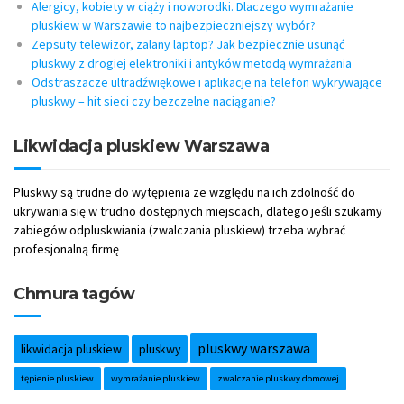
Alergicy, kobiety w ciąży i noworodki. Dlaczego wymrażanie
pluskiew w Warszawie to najbezpieczniejszy wybór?
Zepsuty telewizor, zalany laptop? Jak bezpiecznie usunąć
pluskwy z drogiej elektroniki i antyków metodą wymrażania
Odstraszacze ultradźwiękowe i aplikacje na telefon wykrywające
pluskwy – hit sieci czy bezczelne naciąganie?
Likwidacja pluskiew Warszawa
Pluskwy są trudne do wytępienia ze względu na ich zdolność do
ukrywania się w trudno dostępnych miejscach, dlatego jeśli szukamy
zabiegów odpluskwiania (zwalczania pluskiew) trzeba wybrać
profesjonalną firmę
Chmura tagów
pluskwy warszawa
likwidacja pluskiew
pluskwy
tępienie pluskiew
wymrażanie pluskiew
zwalczanie pluskwy domowej