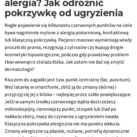
alergia? Jak odróżnić
pokrzywkę od ugryzienia
Nagłe pojawienie się kilkunastu czerwonych punktów na ciele
bywa nagminnie mylone z alergią pokarmową, kontaktową
lub klasyczną pokrzywką. Pacjenci masowo wymieniają wtedy
proszki do prania, rezygnują z cytrusów czy kupują drogie
kosmetyki hipoalergiczne, podczas gdy prawdziwy problem
tkwi wewnątrz stelaża łóżka. Jak zatem nie dać się zmylić
dermatologii?
Kluczem do zagadki jest tzw. punkt centralny (łac. punctum).
Weź latarkę w smartfonie, zbliż ją do zmiany skórnej i
przyjrzyj się jej z bliska – najlepiej przez szkło powiększające.
Jeśli w samym środku czerwonego bąbla dostrzeżesz
mikroskopijny, ciemniejszy punkt, strupek lub ślad po
nakłuciu skóry, masz do czynienia z ugryzieniem owada.
Klasyczna pokrzywka alergiczna nie ma punktu wkłucia.
Zmiany alergiczne są płaskie, rozlane, potrafią dynamicznie